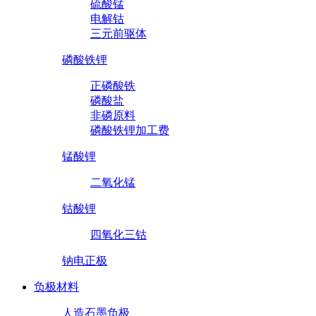
硫酸锰
电解钴
三元前驱体
磷酸铁锂
正磷酸铁
磷酸盐
非磷原料
磷酸铁锂加工费
锰酸锂
二氧化锰
钴酸锂
四氧化三钴
钠电正极
负极材料
人造石墨负极