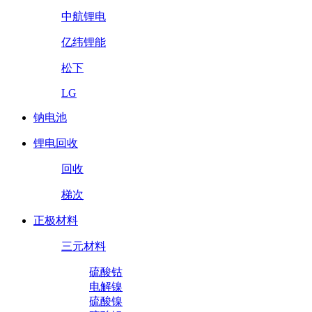
中航锂电
亿纬锂能
松下
LG
钠电池
锂电回收
回收
梯次
正极材料
三元材料
硫酸钴
电解镍
硫酸镍