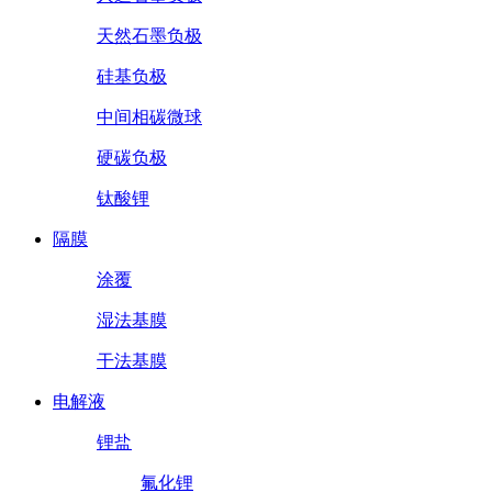
天然石墨负极
硅基负极
中间相碳微球
硬碳负极
钛酸锂
隔膜
涂覆
湿法基膜
干法基膜
电解液
锂盐
氟化锂