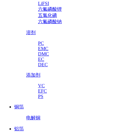
LiFSI
六氟磷酸锂
五氯化磷
六氟磷酸钠
溶剂
PC
EMC
DMC
EC
DEC
添加剂
VC
EFC
PS
铜箔
电解铜
铝箔