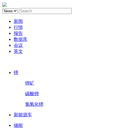
新闻
行情
报告
数据库
会议
英文
鑫椤锂电
锂
锂矿
碳酸锂
氢氧化锂
新能源车
储能