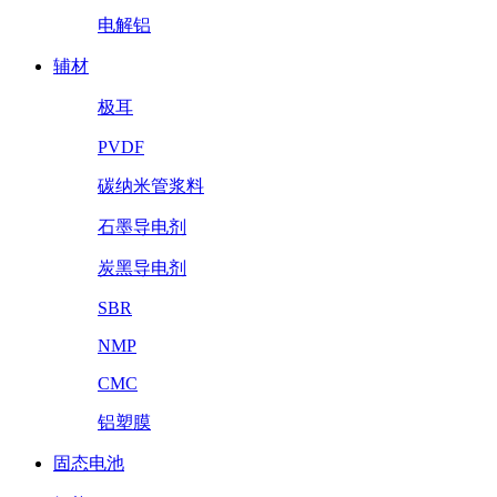
电解铝
辅材
极耳
PVDF
碳纳米管浆料
石墨导电剂
炭黑导电剂
SBR
NMP
CMC
铝塑膜
固态电池