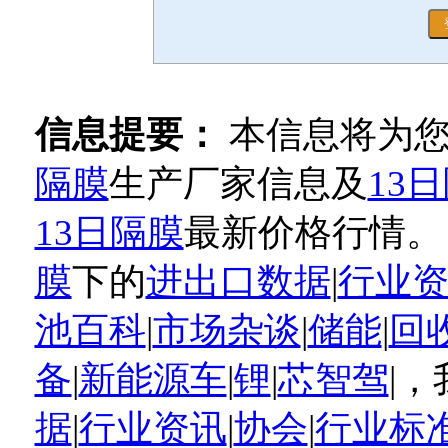
信息提要：
本信息将为
隔膜
生产厂家信息及
13
13日隔膜
最新价格行情。
膜
下的
进出口数据
|
行业
池百科
|
市场杂谈
|
储能
|
回
备
|
新能源车
|
锂
|
芯智驾
|
据
|
行业资讯
|
协会
|
行业标