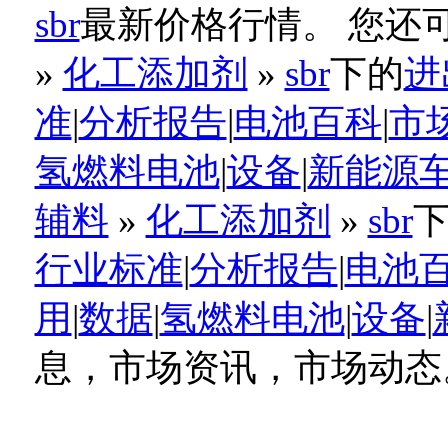
sbr
最新价格行情。 您还
»
化工添加剂
»
sbr
下的
进
准
|
分析报告
|
电池百科
|
市
氢燃料电池
|
设备
|
新能源
辅料
»
化工添加剂
»
sbr
行业标准
|
分析报告
|
电池
用
|
数据
|
氢燃料电池
|
设备
|
息，市场资讯，市场动态