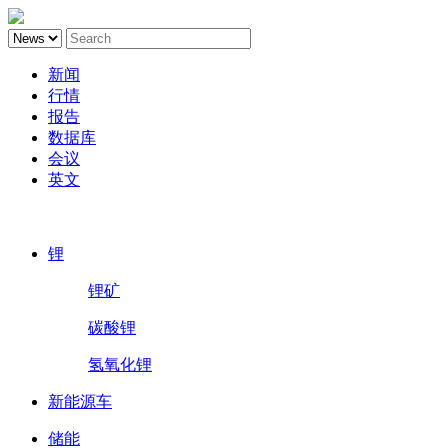
新闻
行情
报告
数据库
会议
英文
鑫椤锂电
锂
锂矿
碳酸锂
氢氧化锂
新能源车
储能