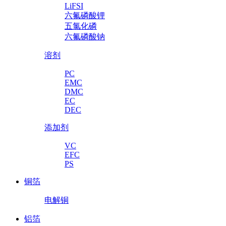
LiFSI
六氟磷酸锂
五氯化磷
六氟磷酸钠
溶剂
PC
EMC
DMC
EC
DEC
添加剂
VC
EFC
PS
铜箔
电解铜
铝箔