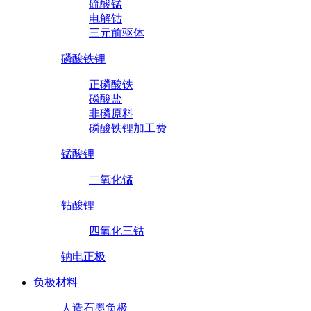
硫酸锰
电解钴
三元前驱体
磷酸铁锂
正磷酸铁
磷酸盐
非磷原料
磷酸铁锂加工费
锰酸锂
二氧化锰
钴酸锂
四氧化三钴
钠电正极
负极材料
人造石墨负极