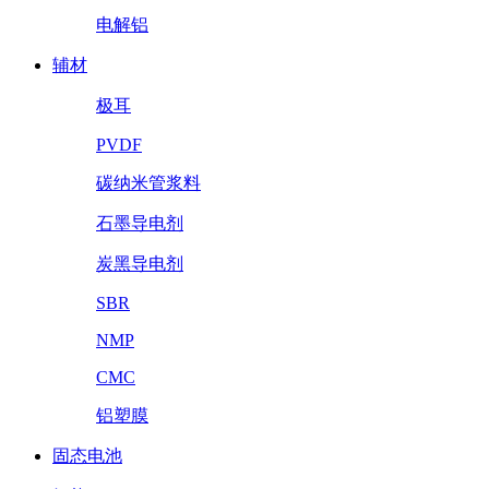
电解铝
辅材
极耳
PVDF
碳纳米管浆料
石墨导电剂
炭黑导电剂
SBR
NMP
CMC
铝塑膜
固态电池