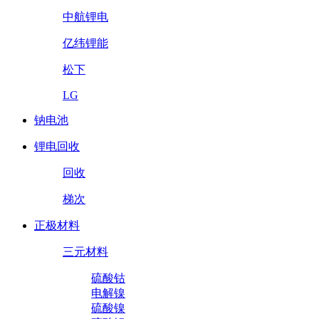
中航锂电
亿纬锂能
松下
LG
钠电池
锂电回收
回收
梯次
正极材料
三元材料
硫酸钴
电解镍
硫酸镍