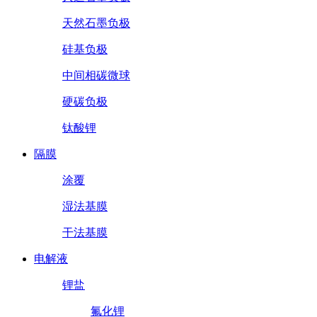
天然石墨负极
硅基负极
中间相碳微球
硬碳负极
钛酸锂
隔膜
涂覆
湿法基膜
干法基膜
电解液
锂盐
氟化锂