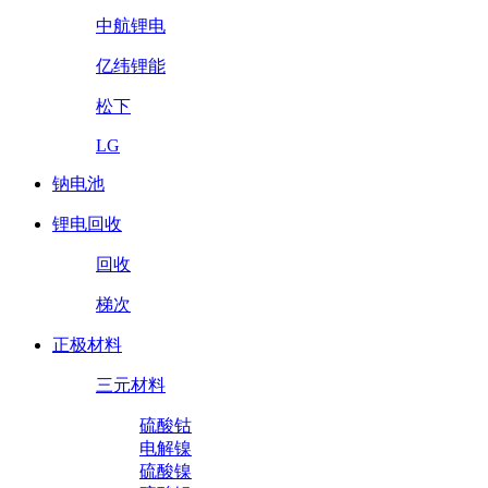
中航锂电
亿纬锂能
松下
LG
钠电池
锂电回收
回收
梯次
正极材料
三元材料
硫酸钴
电解镍
硫酸镍