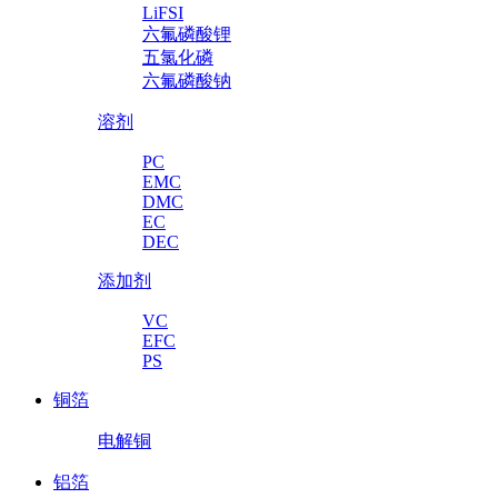
LiFSI
六氟磷酸锂
五氯化磷
六氟磷酸钠
溶剂
PC
EMC
DMC
EC
DEC
添加剂
VC
EFC
PS
铜箔
电解铜
铝箔