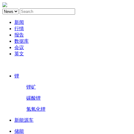
新闻
行情
报告
数据库
会议
英文
鑫椤锂电
锂
锂矿
碳酸锂
氢氧化锂
新能源车
储能