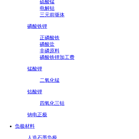
硫酸锰
电解钴
三元前驱体
磷酸铁锂
正磷酸铁
磷酸盐
非磷原料
磷酸铁锂加工费
锰酸锂
二氧化锰
钴酸锂
四氧化三钴
钠电正极
负极材料
人造石墨负极