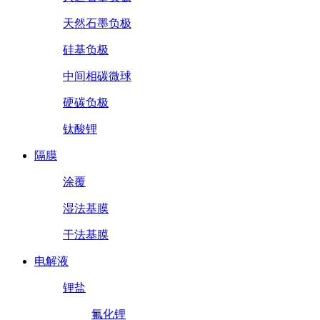
天然石墨负极
硅基负极
中间相碳微球
硬碳负极
钛酸锂
隔膜
涂覆
湿法基膜
干法基膜
电解液
锂盐
氟化锂