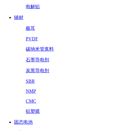
电解铝
辅材
极耳
PVDF
碳纳米管浆料
石墨导电剂
炭黑导电剂
SBR
NMP
CMC
铝塑膜
固态电池