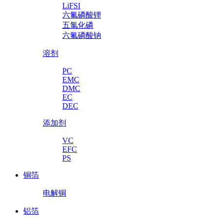
LiFSI
六氟磷酸锂
五氯化磷
六氟磷酸钠
溶剂
PC
EMC
DMC
EC
DEC
添加剂
VC
EFC
PS
铜箔
电解铜
铝箔