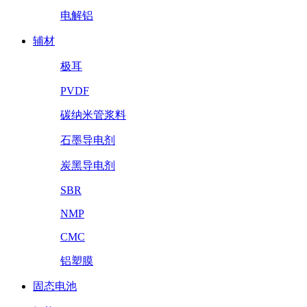
电解铝
辅材
极耳
PVDF
碳纳米管浆料
石墨导电剂
炭黑导电剂
SBR
NMP
CMC
铝塑膜
固态电池