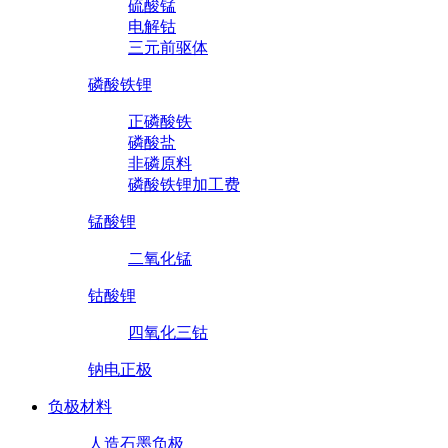
硫酸锰
电解钴
三元前驱体
磷酸铁锂
正磷酸铁
磷酸盐
非磷原料
磷酸铁锂加工费
锰酸锂
二氧化锰
钴酸锂
四氧化三钴
钠电正极
负极材料
人造石墨负极