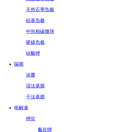
天然石墨负极
硅基负极
中间相碳微球
硬碳负极
钛酸锂
隔膜
涂覆
湿法基膜
干法基膜
电解液
锂盐
氟化锂