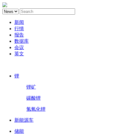
新闻
行情
报告
数据库
会议
英文
鑫椤锂电
锂
锂矿
碳酸锂
氢氧化锂
新能源车
储能