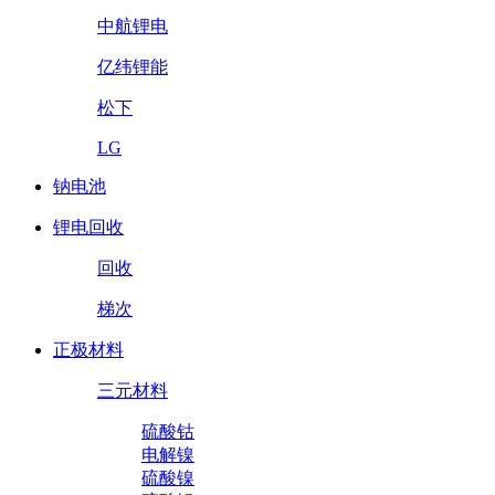
中航锂电
亿纬锂能
松下
LG
钠电池
锂电回收
回收
梯次
正极材料
三元材料
硫酸钴
电解镍
硫酸镍