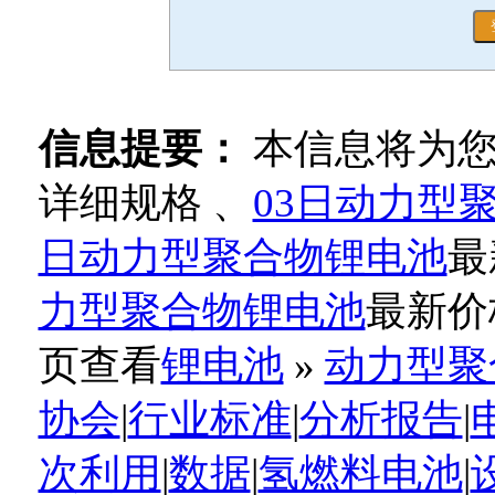
信息提要：
本信息将为
详细规格 、
03日动力型
日动力型聚合物锂电池
最
力型聚合物锂电池
最新价
页查看
锂电池
»
动力型聚
协会
|
行业标准
|
分析报告
|
次利用
|
数据
|
氢燃料电池
|