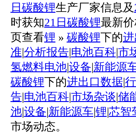
日碳酸锂
生产厂家信息及
时获知
21日碳酸锂
最新价
页查看
锂
»
碳酸锂
下的
进
准
|
分析报告
|
电池百科
|
市
氢燃料电池
|
设备
|
新能源
碳酸锂
下的
进出口数据
|
告
|
电池百科
|
市场杂谈
|
储
池
|
设备
|
新能源车
|
锂
|
芯智
市场动态。