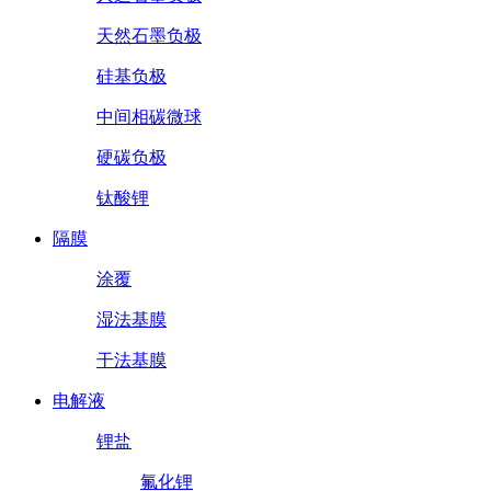
天然石墨负极
硅基负极
中间相碳微球
硬碳负极
钛酸锂
隔膜
涂覆
湿法基膜
干法基膜
电解液
锂盐
氟化锂