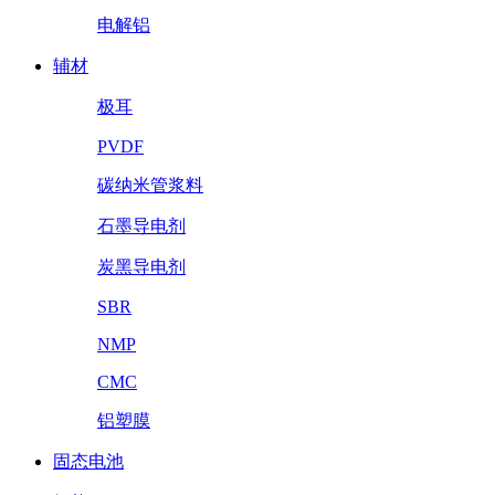
电解铝
辅材
极耳
PVDF
碳纳米管浆料
石墨导电剂
炭黑导电剂
SBR
NMP
CMC
铝塑膜
固态电池