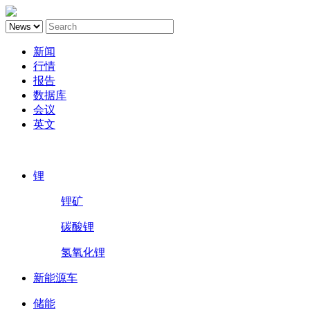
新闻
行情
报告
数据库
会议
英文
鑫椤锂电
锂
锂矿
碳酸锂
氢氧化锂
新能源车
储能