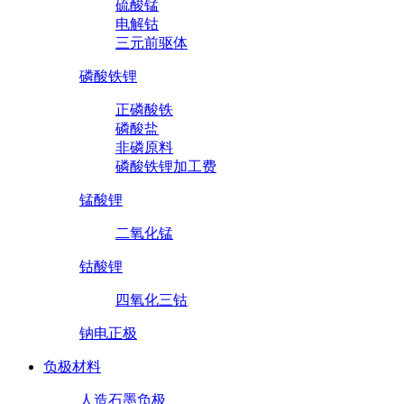
硫酸锰
电解钴
三元前驱体
磷酸铁锂
正磷酸铁
磷酸盐
非磷原料
磷酸铁锂加工费
锰酸锂
二氧化锰
钴酸锂
四氧化三钴
钠电正极
负极材料
人造石墨负极