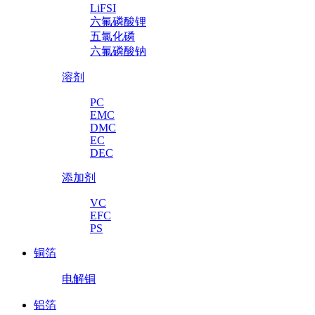
LiFSI
六氟磷酸锂
五氯化磷
六氟磷酸钠
溶剂
PC
EMC
DMC
EC
DEC
添加剂
VC
EFC
PS
铜箔
电解铜
铝箔