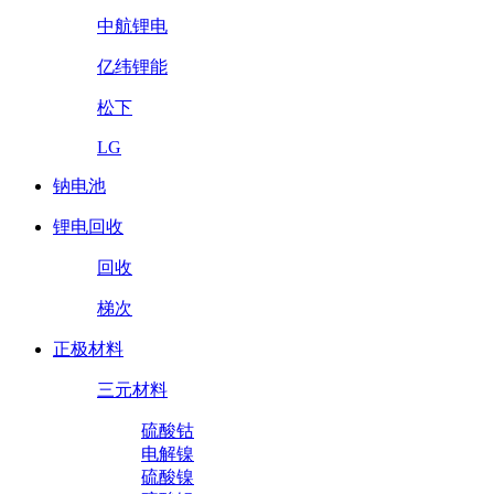
中航锂电
亿纬锂能
松下
LG
钠电池
锂电回收
回收
梯次
正极材料
三元材料
硫酸钴
电解镍
硫酸镍