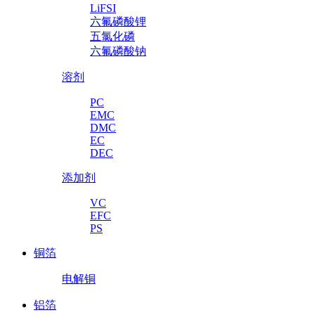
LiFSI
六氟磷酸锂
五氯化磷
六氟磷酸钠
溶剂
PC
EMC
DMC
EC
DEC
添加剂
VC
EFC
PS
铜箔
电解铜
铝箔