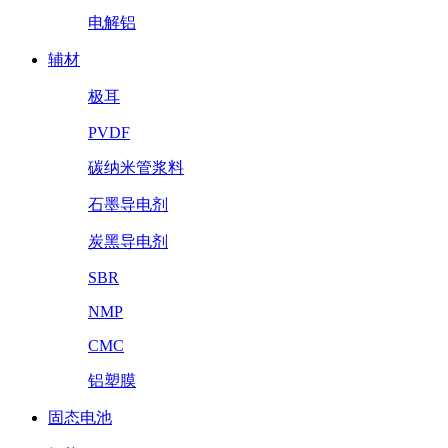
电解铝
辅材
极耳
PVDF
碳纳米管浆料
石墨导电剂
炭黑导电剂
SBR
NMP
CMC
铝塑膜
固态电池