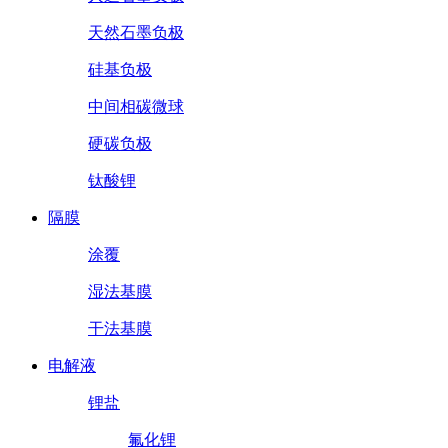
天然石墨负极
硅基负极
中间相碳微球
硬碳负极
钛酸锂
隔膜
涂覆
湿法基膜
干法基膜
电解液
锂盐
氟化锂