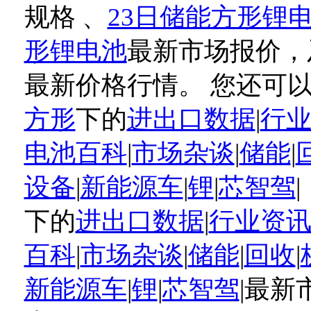
规格 、
23日储能方形锂
形锂电池
最新市场报价，
最新价格行情。 您还可
方形
下的
进出口数据
|
行
电池百科
|
市场杂谈
|
储能
|
设备
|
新能源车
|
锂
|
芯智驾
下的
进出口数据
|
行业资
百科
|
市场杂谈
|
储能
|
回收
|
新能源车
|
锂
|
芯智驾
|最