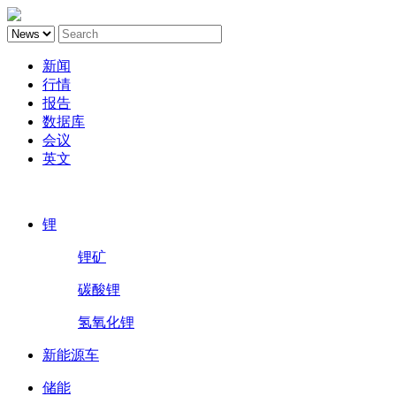
新闻
行情
报告
数据库
会议
英文
鑫椤锂电
锂
锂矿
碳酸锂
氢氧化锂
新能源车
储能