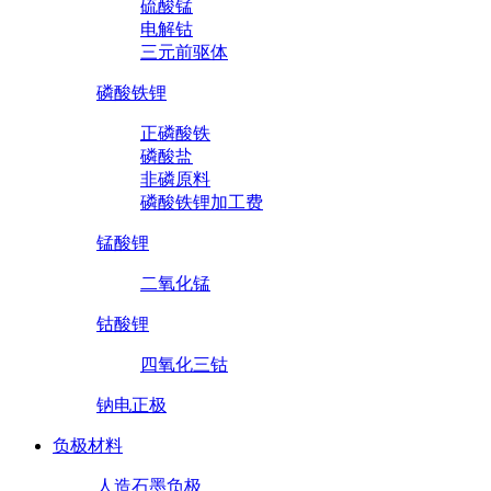
硫酸锰
电解钴
三元前驱体
磷酸铁锂
正磷酸铁
磷酸盐
非磷原料
磷酸铁锂加工费
锰酸锂
二氧化锰
钴酸锂
四氧化三钴
钠电正极
负极材料
人造石墨负极