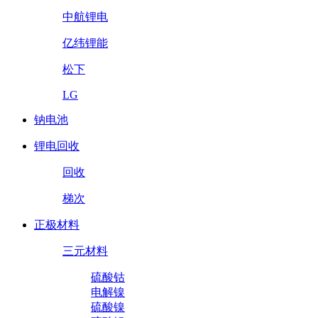
中航锂电
亿纬锂能
松下
LG
钠电池
锂电回收
回收
梯次
正极材料
三元材料
硫酸钴
电解镍
硫酸镍