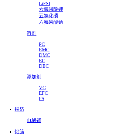
LiFSI
六氟磷酸锂
五氯化磷
六氟磷酸钠
溶剂
PC
EMC
DMC
EC
DEC
添加剂
VC
EFC
PS
铜箔
电解铜
铝箔