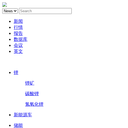
新闻
行情
报告
数据库
会议
英文
鑫椤锂电
锂
锂矿
碳酸锂
氢氧化锂
新能源车
储能