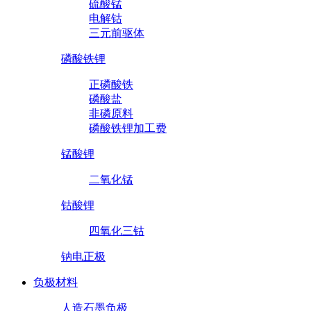
硫酸锰
电解钴
三元前驱体
磷酸铁锂
正磷酸铁
磷酸盐
非磷原料
磷酸铁锂加工费
锰酸锂
二氧化锰
钴酸锂
四氧化三钴
钠电正极
负极材料
人造石墨负极