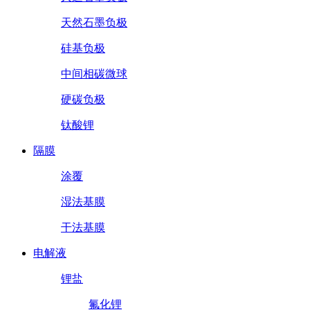
天然石墨负极
硅基负极
中间相碳微球
硬碳负极
钛酸锂
隔膜
涂覆
湿法基膜
干法基膜
电解液
锂盐
氟化锂