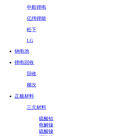
中航锂电
亿纬锂能
松下
LG
钠电池
锂电回收
回收
梯次
正极材料
三元材料
硫酸钴
电解镍
硫酸镍