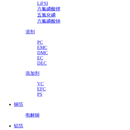
LiFSI
六氟磷酸锂
五氯化磷
六氟磷酸钠
溶剂
PC
EMC
DMC
EC
DEC
添加剂
VC
EFC
PS
铜箔
电解铜
铝箔