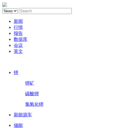
新闻
行情
报告
数据库
会议
英文
鑫椤锂电
锂
锂矿
碳酸锂
氢氧化锂
新能源车
储能