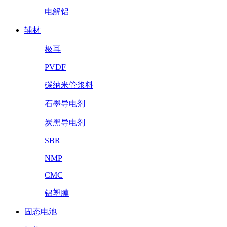
电解铝
辅材
极耳
PVDF
碳纳米管浆料
石墨导电剂
炭黑导电剂
SBR
NMP
CMC
铝塑膜
固态电池