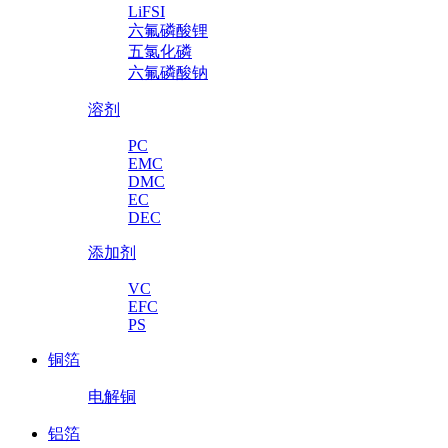
LiFSI
六氟磷酸锂
五氯化磷
六氟磷酸钠
溶剂
PC
EMC
DMC
EC
DEC
添加剂
VC
EFC
PS
铜箔
电解铜
铝箔