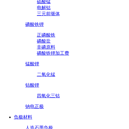
硫酸锰
电解钴
三元前驱体
磷酸铁锂
正磷酸铁
磷酸盐
非磷原料
磷酸铁锂加工费
锰酸锂
二氧化锰
钴酸锂
四氧化三钴
钠电正极
负极材料
人造石墨负极