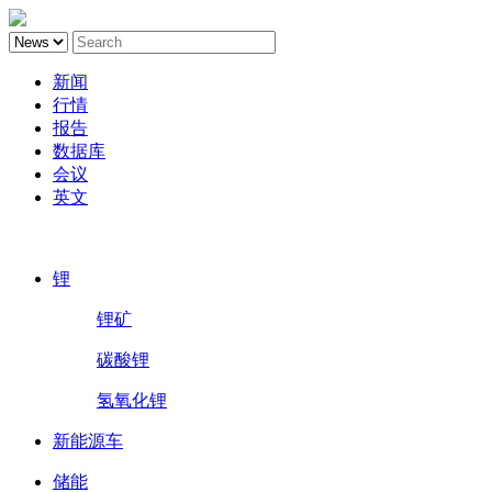
新闻
行情
报告
数据库
会议
英文
鑫椤锂电
锂
锂矿
碳酸锂
氢氧化锂
新能源车
储能