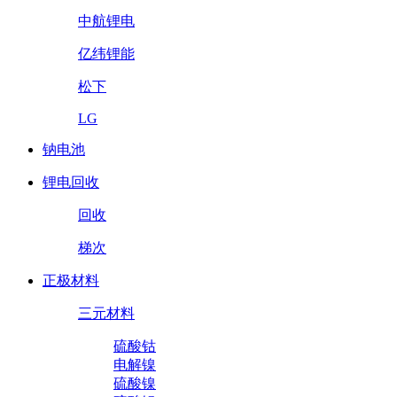
中航锂电
亿纬锂能
松下
LG
钠电池
锂电回收
回收
梯次
正极材料
三元材料
硫酸钴
电解镍
硫酸镍