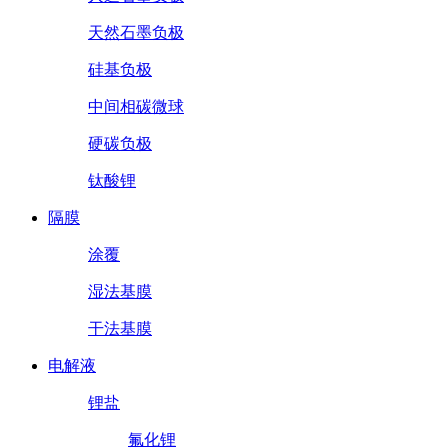
天然石墨负极
硅基负极
中间相碳微球
硬碳负极
钛酸锂
隔膜
涂覆
湿法基膜
干法基膜
电解液
锂盐
氟化锂