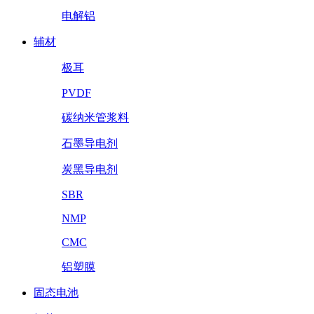
电解铝
辅材
极耳
PVDF
碳纳米管浆料
石墨导电剂
炭黑导电剂
SBR
NMP
CMC
铝塑膜
固态电池