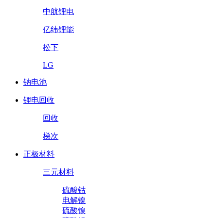
中航锂电
亿纬锂能
松下
LG
钠电池
锂电回收
回收
梯次
正极材料
三元材料
硫酸钴
电解镍
硫酸镍