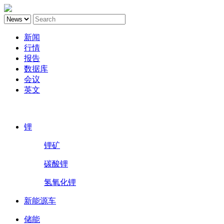
新闻
行情
报告
数据库
会议
英文
鑫椤锂电
锂
锂矿
碳酸锂
氢氧化锂
新能源车
储能