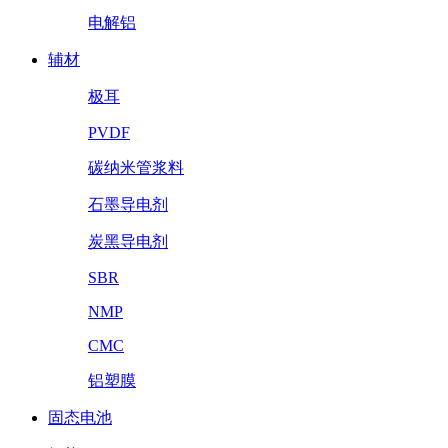
电解铝
辅材
极耳
PVDF
碳纳米管浆料
石墨导电剂
炭黑导电剂
SBR
NMP
CMC
铝塑膜
固态电池