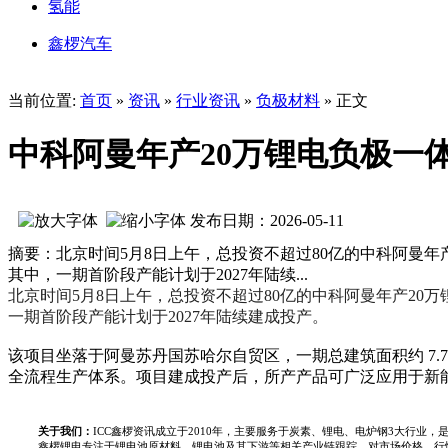
氢能
鑫椤汽车
当前位置:
首页
»
资讯
»
行业资讯
»
负极材料
» 正文
中科阿曼年产20万锂电负极一
发布日期：2026-05-11
摘要：北京时间5月8日上午，总投资不超过80亿的中科阿曼
其中，一期首阶段产能计划于2027年陆续...
北京时间5月8日上午，总投资不超过80亿的中科阿曼年产20万
一期首阶段产能计划于2027年陆续建成投产。
该项目坐落于阿曼苏丹国苏哈尔自贸区，一期总建筑面积约 7
全流程生产体系。项目建成投产后，所产产品可广泛应用于新
关于我们：
ICC鑫椤资讯成立于2010年，主要服务于炭素、锂电、电炉钢3大行
鑫椤锂电专注于锂电池原材料、锂电池及其下游等相关产业链跟踪，对市场价格、行