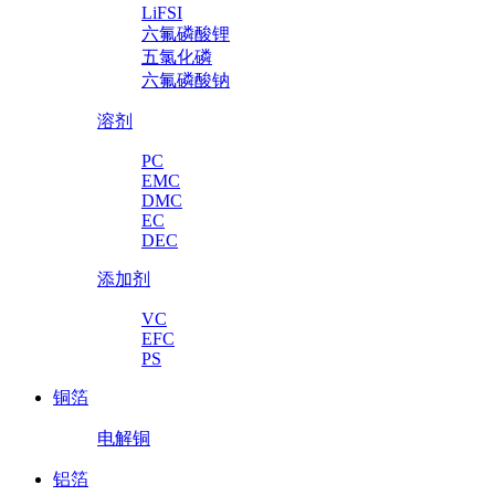
LiFSI
六氟磷酸锂
五氯化磷
六氟磷酸钠
溶剂
PC
EMC
DMC
EC
DEC
添加剂
VC
EFC
PS
铜箔
电解铜
铝箔