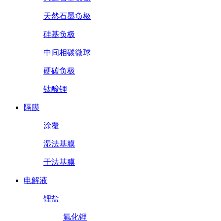
天然石墨负极
硅基负极
中间相碳微球
硬碳负极
钛酸锂
隔膜
涂覆
湿法基膜
干法基膜
电解液
锂盐
氟化锂