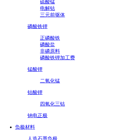
硫酸锰
电解钴
三元前驱体
磷酸铁锂
正磷酸铁
磷酸盐
非磷原料
磷酸铁锂加工费
锰酸锂
二氧化锰
钴酸锂
四氧化三钴
钠电正极
负极材料
人造石墨负极