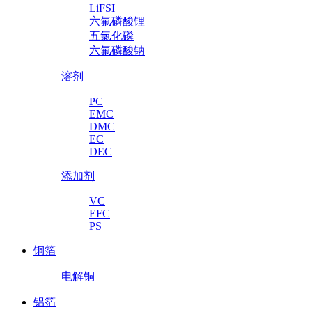
LiFSI
六氟磷酸锂
五氯化磷
六氟磷酸钠
溶剂
PC
EMC
DMC
EC
DEC
添加剂
VC
EFC
PS
铜箔
电解铜
铝箔