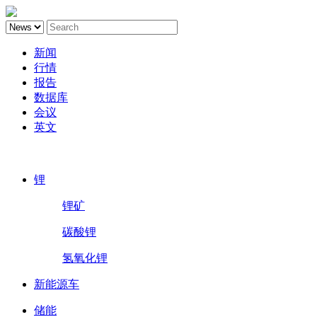
新闻
行情
报告
数据库
会议
英文
鑫椤锂电
锂
锂矿
碳酸锂
氢氧化锂
新能源车
储能