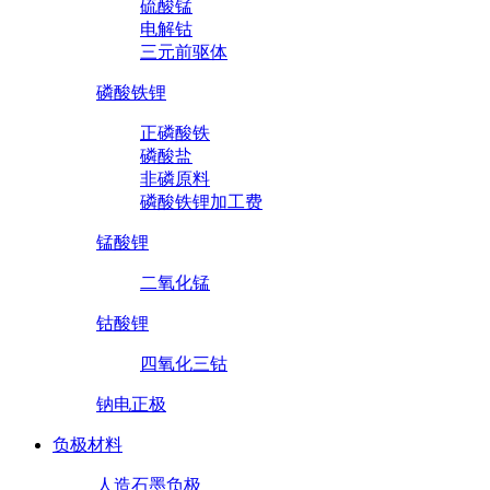
硫酸锰
电解钴
三元前驱体
磷酸铁锂
正磷酸铁
磷酸盐
非磷原料
磷酸铁锂加工费
锰酸锂
二氧化锰
钴酸锂
四氧化三钴
钠电正极
负极材料
人造石墨负极