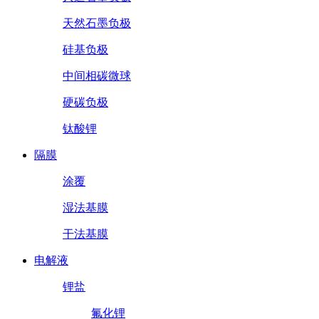
天然石墨负极
硅基负极
中间相碳微球
硬碳负极
钛酸锂
隔膜
涂覆
湿法基膜
干法基膜
电解液
锂盐
氟化锂