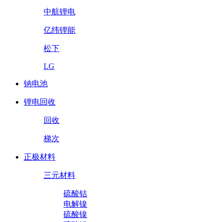
中航锂电
亿纬锂能
松下
LG
钠电池
锂电回收
回收
梯次
正极材料
三元材料
硫酸钴
电解镍
硫酸镍