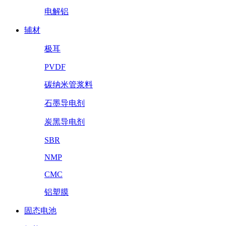
电解铝
辅材
极耳
PVDF
碳纳米管浆料
石墨导电剂
炭黑导电剂
SBR
NMP
CMC
铝塑膜
固态电池