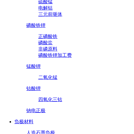
硫酸锰
电解钴
三元前驱体
磷酸铁锂
正磷酸铁
磷酸盐
非磷原料
磷酸铁锂加工费
锰酸锂
二氧化锰
钴酸锂
四氧化三钴
钠电正极
负极材料
人造石墨负极