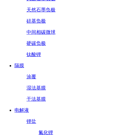
天然石墨负极
硅基负极
中间相碳微球
硬碳负极
钛酸锂
隔膜
涂覆
湿法基膜
干法基膜
电解液
锂盐
氟化锂