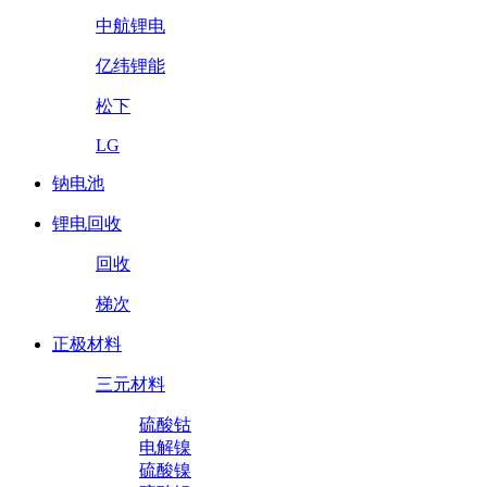
中航锂电
亿纬锂能
松下
LG
钠电池
锂电回收
回收
梯次
正极材料
三元材料
硫酸钴
电解镍
硫酸镍