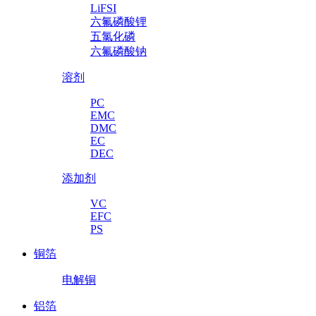
LiFSI
六氟磷酸锂
五氯化磷
六氟磷酸钠
溶剂
PC
EMC
DMC
EC
DEC
添加剂
VC
EFC
PS
铜箔
电解铜
铝箔