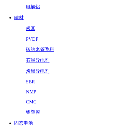
电解铝
辅材
极耳
PVDF
碳纳米管浆料
石墨导电剂
炭黑导电剂
SBR
NMP
CMC
铝塑膜
固态电池