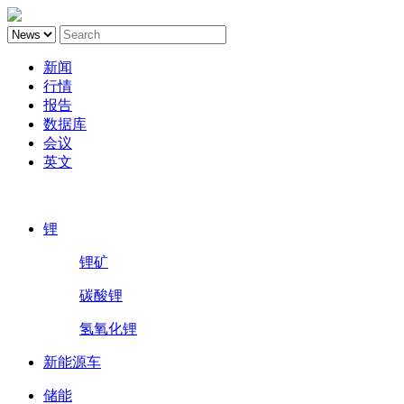
新闻
行情
报告
数据库
会议
英文
鑫椤锂电
锂
锂矿
碳酸锂
氢氧化锂
新能源车
储能