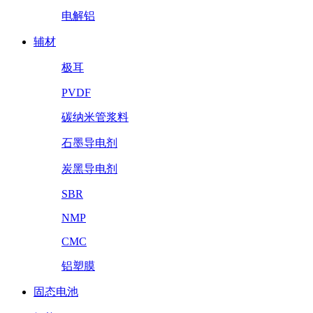
电解铝
辅材
极耳
PVDF
碳纳米管浆料
石墨导电剂
炭黑导电剂
SBR
NMP
CMC
铝塑膜
固态电池