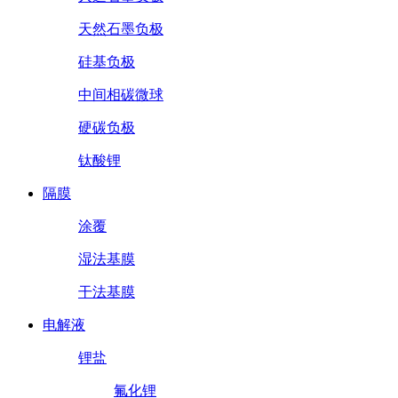
天然石墨负极
硅基负极
中间相碳微球
硬碳负极
钛酸锂
隔膜
涂覆
湿法基膜
干法基膜
电解液
锂盐
氟化锂