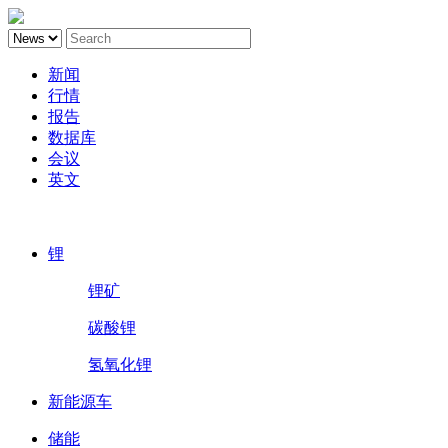
新闻
行情
报告
数据库
会议
英文
鑫椤锂电
锂
锂矿
碳酸锂
氢氧化锂
新能源车
储能