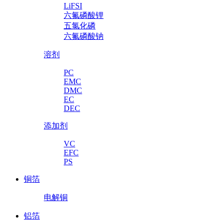
LiFSI
六氟磷酸锂
五氯化磷
六氟磷酸钠
溶剂
PC
EMC
DMC
EC
DEC
添加剂
VC
EFC
PS
铜箔
电解铜
铝箔