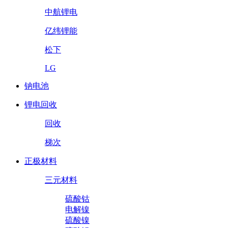
中航锂电
亿纬锂能
松下
LG
钠电池
锂电回收
回收
梯次
正极材料
三元材料
硫酸钴
电解镍
硫酸镍