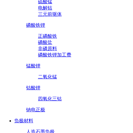
硫酸锰
电解钴
三元前驱体
磷酸铁锂
正磷酸铁
磷酸盐
非磷原料
磷酸铁锂加工费
锰酸锂
二氧化锰
钴酸锂
四氧化三钴
钠电正极
负极材料
人造石墨负极