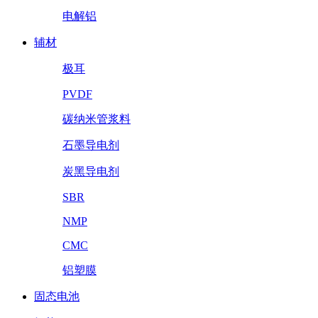
电解铝
辅材
极耳
PVDF
碳纳米管浆料
石墨导电剂
炭黑导电剂
SBR
NMP
CMC
铝塑膜
固态电池