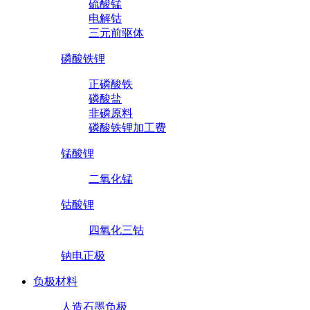
硫酸锰
电解钴
三元前驱体
磷酸铁锂
正磷酸铁
磷酸盐
非磷原料
磷酸铁锂加工费
锰酸锂
二氧化锰
钴酸锂
四氧化三钴
钠电正极
负极材料
人造石墨负极