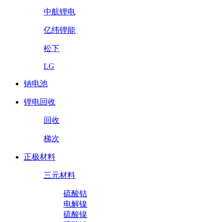
中航锂电
亿纬锂能
松下
LG
钠电池
锂电回收
回收
梯次
正极材料
三元材料
硫酸钴
电解镍
硫酸镍