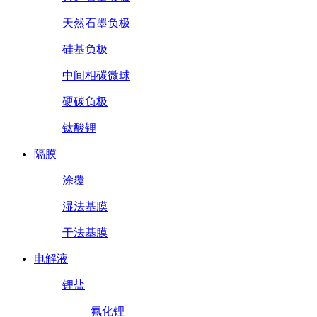
天然石墨负极
硅基负极
中间相碳微球
硬碳负极
钛酸锂
隔膜
涂覆
湿法基膜
干法基膜
电解液
锂盐
氟化锂