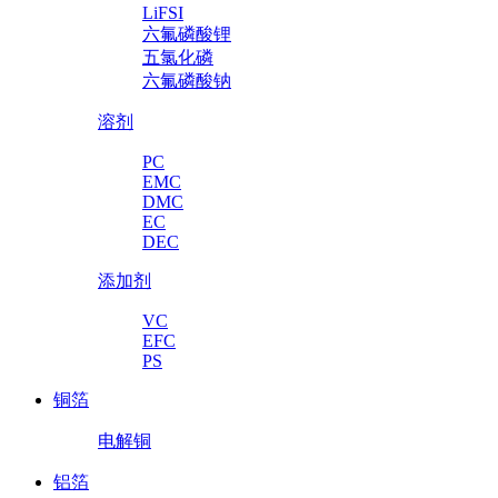
LiFSI
六氟磷酸锂
五氯化磷
六氟磷酸钠
溶剂
PC
EMC
DMC
EC
DEC
添加剂
VC
EFC
PS
铜箔
电解铜
铝箔