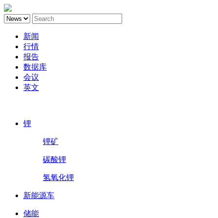
新闻
行情
报告
数据库
会议
英文
鑫椤锂电
锂
锂矿
碳酸锂
氢氧化锂
新能源车
储能