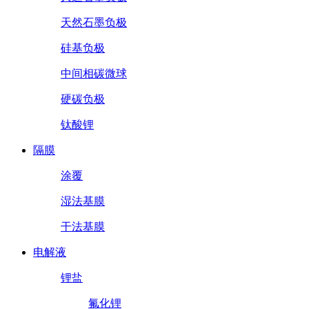
天然石墨负极
硅基负极
中间相碳微球
硬碳负极
钛酸锂
隔膜
涂覆
湿法基膜
干法基膜
电解液
锂盐
氟化锂