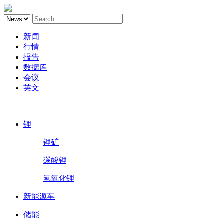
新闻
行情
报告
数据库
会议
英文
鑫椤锂电
锂
锂矿
碳酸锂
氢氧化锂
新能源车
储能