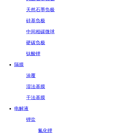
天然石墨负极
硅基负极
中间相碳微球
硬碳负极
钛酸锂
隔膜
涂覆
湿法基膜
干法基膜
电解液
锂盐
氟化锂