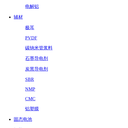
电解铝
辅材
极耳
PVDF
碳纳米管浆料
石墨导电剂
炭黑导电剂
SBR
NMP
CMC
铝塑膜
固态电池