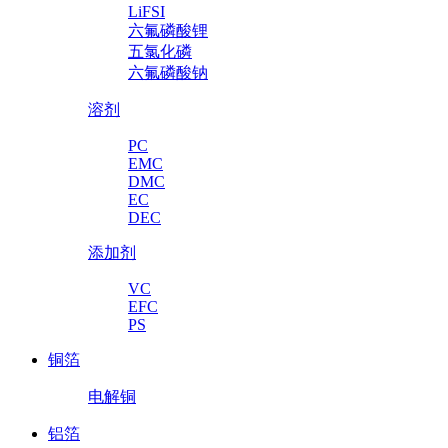
LiFSI
六氟磷酸锂
五氯化磷
六氟磷酸钠
溶剂
PC
EMC
DMC
EC
DEC
添加剂
VC
EFC
PS
铜箔
电解铜
铝箔