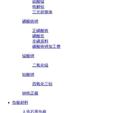
硫酸锰
电解钴
三元前驱体
磷酸铁锂
正磷酸铁
磷酸盐
非磷原料
磷酸铁锂加工费
锰酸锂
二氧化锰
钴酸锂
四氧化三钴
钠电正极
负极材料
人造石墨负极