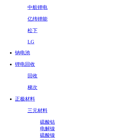
中航锂电
亿纬锂能
松下
LG
钠电池
锂电回收
回收
梯次
正极材料
三元材料
硫酸钴
电解镍
硫酸镍