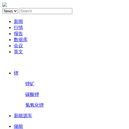
新闻
行情
报告
数据库
会议
英文
鑫椤锂电
锂
锂矿
碳酸锂
氢氧化锂
新能源车
储能