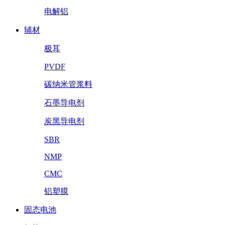
电解铝
辅材
极耳
PVDF
碳纳米管浆料
石墨导电剂
炭黑导电剂
SBR
NMP
CMC
铝塑膜
固态电池