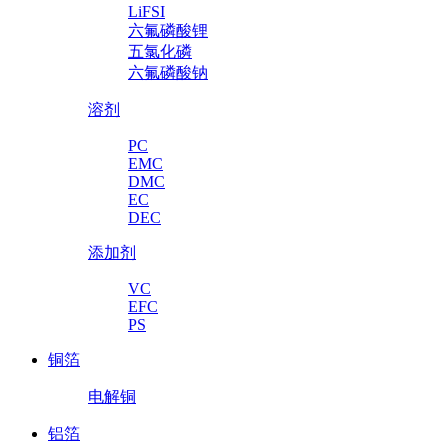
LiFSI
六氟磷酸锂
五氯化磷
六氟磷酸钠
溶剂
PC
EMC
DMC
EC
DEC
添加剂
VC
EFC
PS
铜箔
电解铜
铝箔