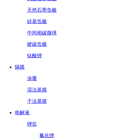
天然石墨负极
硅基负极
中间相碳微球
硬碳负极
钛酸锂
隔膜
涂覆
湿法基膜
干法基膜
电解液
锂盐
氟化锂