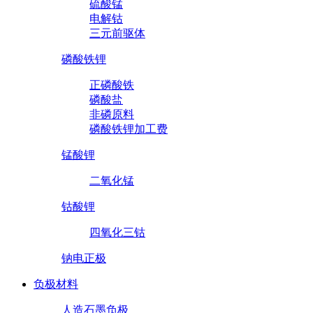
硫酸锰
电解钴
三元前驱体
磷酸铁锂
正磷酸铁
磷酸盐
非磷原料
磷酸铁锂加工费
锰酸锂
二氧化锰
钴酸锂
四氧化三钴
钠电正极
负极材料
人造石墨负极