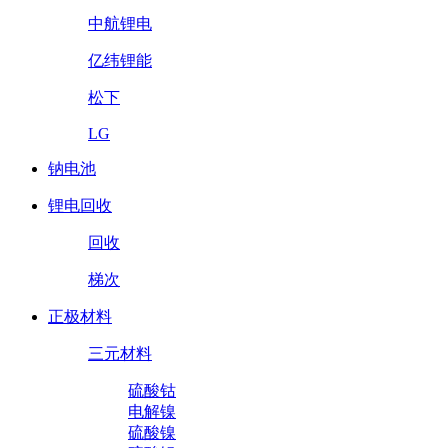
中航锂电
亿纬锂能
松下
LG
钠电池
锂电回收
回收
梯次
正极材料
三元材料
硫酸钴
电解镍
硫酸镍