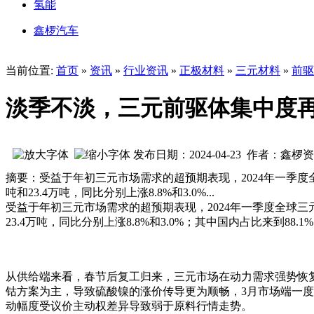
氢能
鑫椤汽车
当前位置:
首页
»
资讯
»
行业资讯
»
正极材料
»
三元材料
»
前驱
淡季不淡，三元前驱体集中度
发布日期：2024-04-23 作者：鑫椤
摘要：受益于年初三元市场需求的超预期表现，2024年一季度全
吨和23.4万吨，同比分别上涨8.8%和3.0%...
受益于年初三元市场需求的超预期表现，2024年一季度全球三元
23.4万吨，同比分别上涨8.8%和3.0%；其中国内占比来到88.
从供给端来看，春节后复工归来，三元市场在动力需求强势恢
钴方案为主，导致硫酸镍的涨价传导更为顺畅，3月市场端一度
动幅度受议价主动权差异导致弱于原料行情走势。