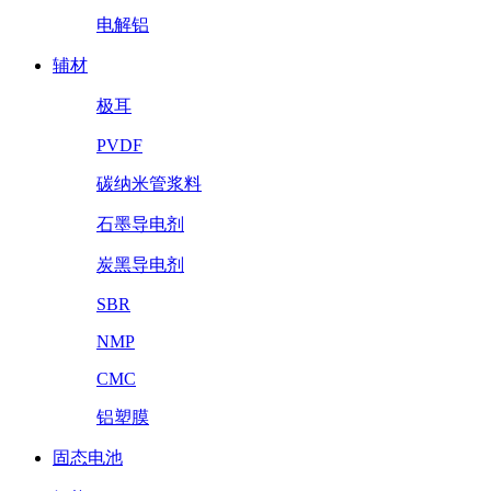
电解铝
辅材
极耳
PVDF
碳纳米管浆料
石墨导电剂
炭黑导电剂
SBR
NMP
CMC
铝塑膜
固态电池