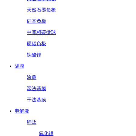
天然石墨负极
硅基负极
中间相碳微球
硬碳负极
钛酸锂
隔膜
涂覆
湿法基膜
干法基膜
电解液
锂盐
氟化锂