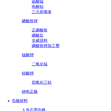
硫酸锰
电解钴
三元前驱体
磷酸铁锂
正磷酸铁
磷酸盐
非磷原料
磷酸铁锂加工费
锰酸锂
二氧化锰
钴酸锂
四氧化三钴
钠电正极
负极材料
人造石墨负极