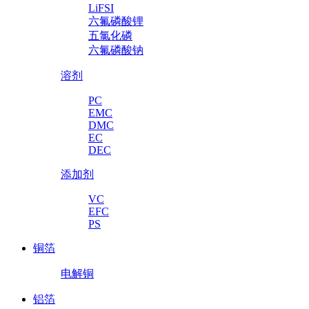
LiFSI
六氟磷酸锂
五氯化磷
六氟磷酸钠
溶剂
PC
EMC
DMC
EC
DEC
添加剂
VC
EFC
PS
铜箔
电解铜
铝箔