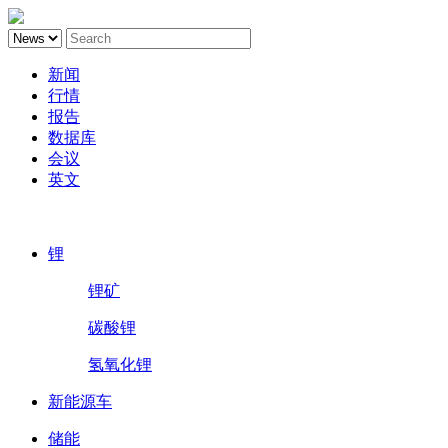
新闻
行情
报告
数据库
会议
英文
鑫椤锂电
锂
锂矿
碳酸锂
氢氧化锂
新能源车
储能