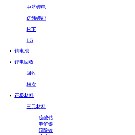
中航锂电
亿纬锂能
松下
LG
钠电池
锂电回收
回收
梯次
正极材料
三元材料
硫酸钴
电解镍
硫酸镍