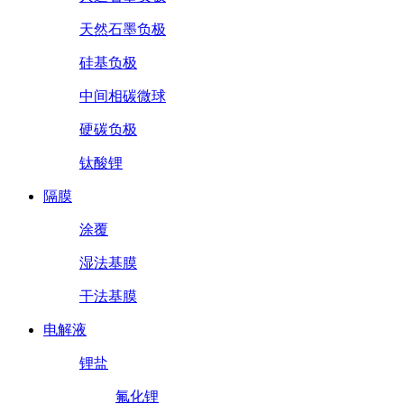
天然石墨负极
硅基负极
中间相碳微球
硬碳负极
钛酸锂
隔膜
涂覆
湿法基膜
干法基膜
电解液
锂盐
氟化锂