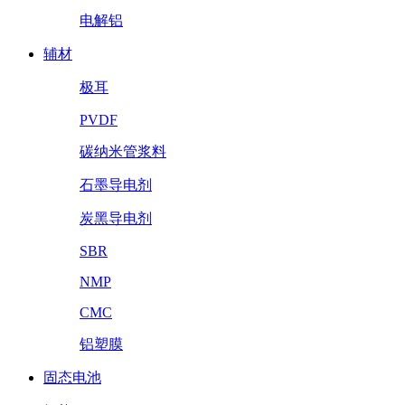
电解铝
辅材
极耳
PVDF
碳纳米管浆料
石墨导电剂
炭黑导电剂
SBR
NMP
CMC
铝塑膜
固态电池