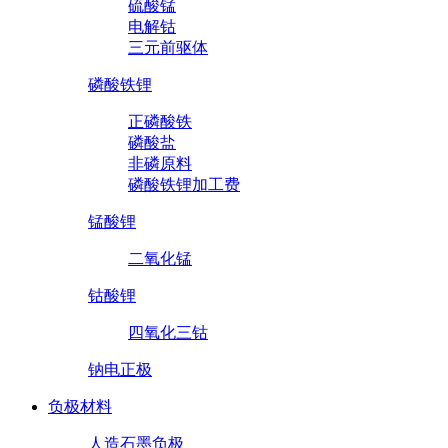
硫酸锰
电解钴
三元前驱体
磷酸铁锂
正磷酸铁
磷酸盐
非磷原料
磷酸铁锂加工费
锰酸锂
二氧化锰
钴酸锂
四氧化三钴
钠电正极
负极材料
人造石墨负极