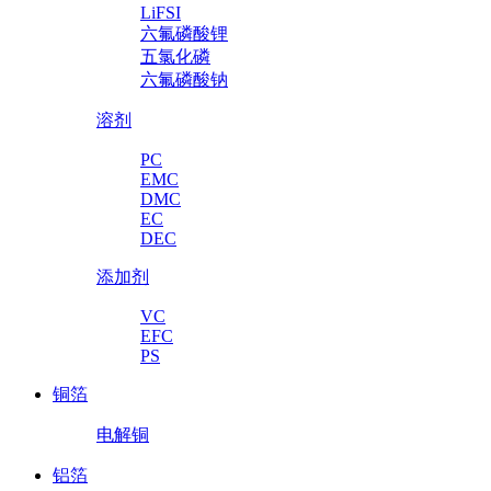
LiFSI
六氟磷酸锂
五氯化磷
六氟磷酸钠
溶剂
PC
EMC
DMC
EC
DEC
添加剂
VC
EFC
PS
铜箔
电解铜
铝箔