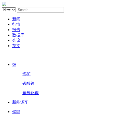
新闻
行情
报告
数据库
会议
英文
鑫椤锂电
锂
锂矿
碳酸锂
氢氧化锂
新能源车
储能