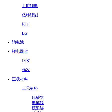
中航锂电
亿纬锂能
松下
LG
钠电池
锂电回收
回收
梯次
正极材料
三元材料
硫酸钴
电解镍
硫酸镍